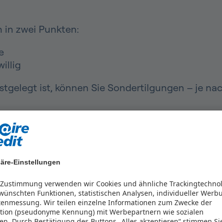
 in zwei Punkten:
e
illig
tgelegt ist, können Sie Sondertilgungen – je nach
e Sondertilgung möglich?
äre-Einstellungen
itarten üblich, allerdings gelten je nach Kredit
r Zustimmung verwenden wir Cookies und ähnliche Trackingtechno
ünschten Funktionen, statistischen Analysen, individueller Werb
ar kostenlos und ohne Begrenzung
tenmessung. Wir teilen einzelne Informationen zum Zwecke der
kation (pseudonyme Kennung) mit Werbepartnern wie sozialen
en.
Durch Bestätigung des Buttons „Alles akzeptieren“ stimmen Si