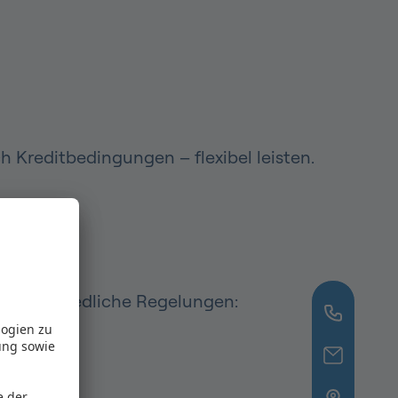
 Kreditbedingungen – flexibel leisten.
 unterschiedliche Regelungen:
logien zu
ung sowie
e der