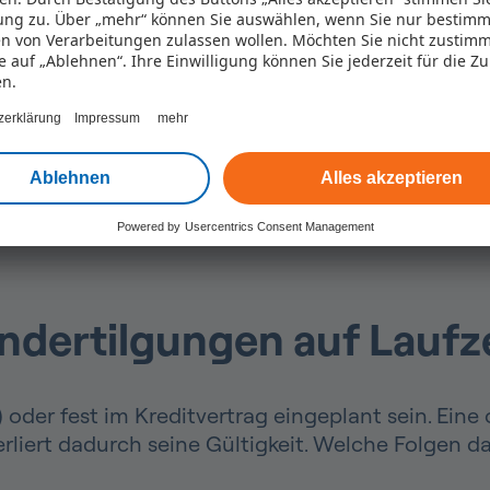
ng zu. Über „mehr“ können Sie auswählen, wenn Sie nur bestimm
bis 10 % der Restschuld pro Jahr
n von Verarbeitungen zulassen wollen. Möchten Sie nicht zustim
ie auf „Ablehnen“. Ihre Einwilligung können Sie jederzeit für die Z
en.
dertilgungen sind nicht immer möglich
zerklärung
Impressum
mehr
ngen leisten können, hängt immer von den indiv
Ablehnen
Alles akzeptieren
Powered by
Usercentrics Consent Management
dertilgungen auf Laufze
 oder fest im Kreditvertrag eingeplant sein. Eine
rliert dadurch seine Gültigkeit. Welche Folgen d