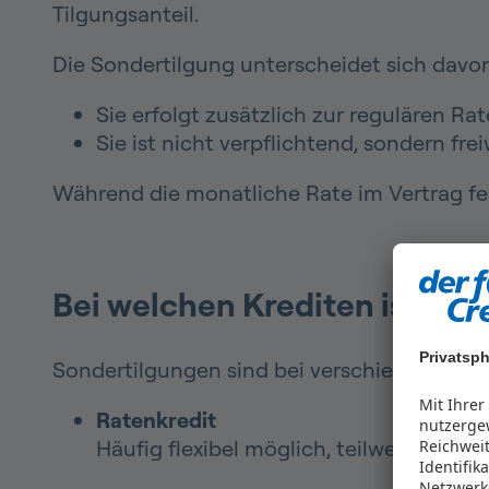
Tilgungsanteil.
Die Sondertilgung unterscheidet sich davon
Sie erfolgt zusätzlich zur regulären Rat
Sie ist nicht verpflichtend, sondern freiw
Während die monatliche Rate im Vertrag fes
Bei welchen Krediten ist ein
Privatsph
Sondertilgungen sind bei verschiedenen Kred
Mit Ihre
Ratenkredit
nutzergew
Häufig flexibel möglich, teilweise sog
Reichwei
Identifi
Netzwerk