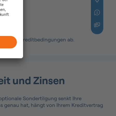
te
men,
ukunft
iduellen Kreditbedingungen ab.
it und Zinsen
 optionale Sondertilgung senkt Ihre
as genau hat, hängt von Ihrem Kreditvertrag