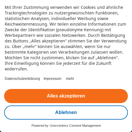
Unternehmen
Mit Ihrer Zustimmung verwenden wir Cookies und ähnliche
Trackingtechnologien zu nutzergewünschten Funktionen,
Die TeamBank
statistischen Analysen, individueller Werbung sowie
Reichweitenmessung. Wir teilen einzelne Informationen zum
Zwecke der Identifikation (pseudonyme Kennung) mit
Jobs
Werbepartnern wie sozialen Netzwerken.
Durch Bestätigung
des Buttons „Alles akzeptieren“ stimmen Sie der Verwendung
Betrugsprävention
zu. Über „mehr“ können Sie auswählen, wenn Sie nur
bestimmte Kategorien von Verarbeitungen zulassen wollen.
Datenversprechen
Möchten Sie nicht zustimmen, klicken Sie auf „Ablehnen“.
Ihre Einwilligung können Sie jederzeit für die Zukunft
widerrufen.
Werbewiderspruch
Datenschutzerklärung
Impressum
mehr
Kreditthemen
Alles akzeptieren
Kredit
Ablehnen
Kreditrechner
Powered by
Usercentrics Consent Management
Kontakt
Online-Kredit