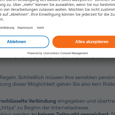
sprechenden Kategorien zu. So entsteht innerha
ng zu. Über „mehr“ können Sie auswählen, wenn Sie nur bestimm
 Entscheidung über Ihre Kreditanfrage erleichter
n von Verarbeitungen zulassen wollen. Möchten Sie nicht zustim
ie auf „Ablehnen“. Ihre Einwilligung können Sie jederzeit für die Z
en.
zerklärung
Impressum
mehr
Ablehnen
Alles akzeptieren
Ein sicheres Verfahren?
Powered by
Usercentrics Consent Management
n Regeln. Schließlich müssen Ihre sensiblen pers
ung dieser Möglichkeit gehen Sie also kein Risiko
erschlüsselte Verbindung
eingegeben und übertra
„https“ zu Beginn der Internetadresse.
nking werden
zu keinem Zeitpunkt gespeichert
. 