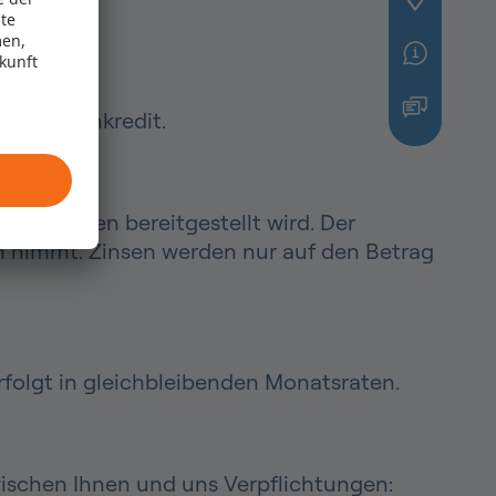
te
men,
ukunft
den Ratenkredit.
editrahmen bereitgestellt wird. Der
h nimmt. Zinsen werden nur auf den Betrag
rfolgt in gleichbleibenden Monatsraten.
ischen Ihnen und uns Verpflichtungen: