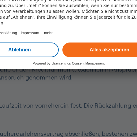
ng zu. Über „mehr“ können Sie auswählen, wenn Sie nur bestimm
n von Verarbeitungen zulassen wollen. Möchten Sie nicht zustim
ie auf „Ablehnen“. Ihre Einwilligung können Sie jederzeit für die Z
en.
ucherdarlehensvertrags, den Rahmenkredit oder 
zerklärung
Impressum
mehr
Ablehnen
Alles akzeptieren
 indem ein bei Vertragsabschluss vereinbarter Kr
Powered by
Usercentrics Consent Management
öhe er den Kreditrahmen tatsächlich in Anspruc
 Anspruch genommen wird.
aufzeit von vorneherein fest. Die Rückzahlung e
ucherdarlehensvertrag abschließen, bestehen zw