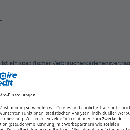
t
ist ein spezifischer Verbraucherdarlehensvertra
eine rechtsgültige Abmachung zwischen einem D
r, das heißt ein privater Kunde.
äre-Einstellungen
, meist eine Bank.
al, das der Darlehensgeber dem Darlehensnehmer 
r Zustimmung verwenden wir Cookies und ähnliche Trackingtechno
nn für seine Zwecke nutzen.
ünschten Funktionen, statistischen Analysen, individueller Werb
tenmessung. Wir teilen einzelne Informationen zum Zwecke der
kation (pseudonyme Kennung) mit Werbepartnern wie sozialen
 ist an keinen bestimmten Zweck gebunden. Er d
en.
Durch Bestätigung des Buttons „Alles akzeptieren“ stimmen Si