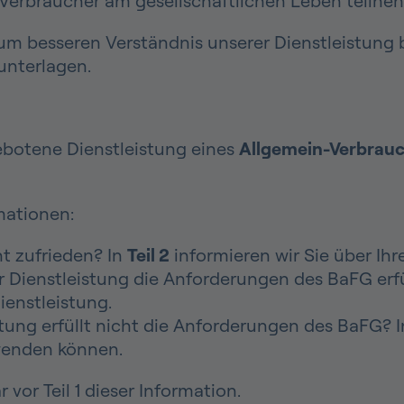
lle Verbraucher am gesellschaftlichen Leben teiln
zum besseren Verständnis unserer Dienstleistung b
sunterlagen.
ebotene Dienstleistung eines
Allgemein-Verbrauc
mationen:
ht zufrieden? In
Teil 2
informieren wir Sie über Ih
r Dienstleistung die Anforderungen des BaFG erf
ienstleistung.
stung erfüllt nicht die Anforderungen des BaFG? 
wenden können.
 vor Teil 1 dieser Information.