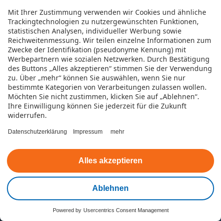
Finanzieller Spielraum
Mit Ihrer Zustimmung verwenden wir Cookies und ähnliche
Trackingtechnologien zu nutzergewünschten Funktionen,
Preise und Konditionen
statistischen Analysen, individueller Werbung sowie
Reichweitenmessung. Wir teilen einzelne Informationen zum
Zwecke der Identifikation (pseudonyme Kennung) mit
die faire Credit App
Werbepartnern wie sozialen Netzwerken.
Durch Bestätigung
des Buttons „Alles akzeptieren“ stimmen Sie der Verwendung
zu. Über „mehr“ können Sie auswählen, wenn Sie nur
Für Kunden
bestimmte Kategorien von Verarbeitungen zulassen wollen.
Möchten Sie nicht zustimmen, klicken Sie auf „Ablehnen“.
Ihre Einwilligung können Sie jederzeit für die Zukunft
widerrufen.
Datenschutzerklärung
Impressum
mehr
Kundenportal
Alles akzeptieren
Antragsstatus
Sitemap
Ablehnen
Powered by
Usercentrics Consent Management
Kontakt