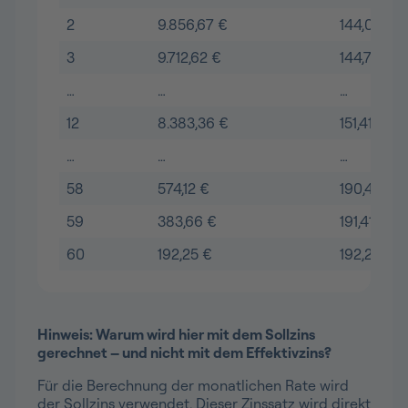
2
9.856,67 €
144,05 €
3
9.712,62 €
144,77 €
…
…
…
12
8.383,36 €
151,41 €
…
…
…
58
574,12 €
190,46 €
59
383,66 €
191,41 €
60
192,25 €
192,25 €
Hinweis: Warum wird hier mit dem Sollzins
gerechnet – und nicht mit dem Effektivzins?
Für die Berechnung der monatlichen Rate wird
der Sollzins verwendet. Dieser Zinssatz wird direkt