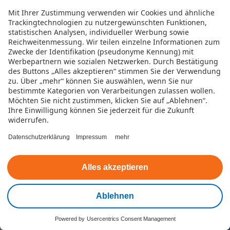
Mit Ihrer Zustimmung verwenden wir Cookies und ähnliche
Trackingtechnologien zu nutzergewünschten Funktionen,
statistischen Analysen, individueller Werbung sowie
Reichweitenmessung. Wir teilen einzelne Informationen zum
Zwecke der Identifikation (pseudonyme Kennung) mit
Werbepartnern wie sozialen Netzwerken.
Durch Bestätigung
des Buttons „Alles akzeptieren“ stimmen Sie der Verwendung
zu. Über „mehr“ können Sie auswählen, wenn Sie nur
Das
eKomi-Siegel
ist eine bedeutende
bestimmte Kategorien von Verarbeitungen zulassen wollen.
Auszeichnung für herausragende
Möchten Sie nicht zustimmen, klicken Sie auf „Ablehnen“.
Kundenerfahrungen und Transparenz. der
Ihre Einwilligung können Sie jederzeit für die Zukunft
faire Credit wurde von eKomi, dem
widerrufen.
führenden Anbieter für unabhängige
Bewertungen in Europa, mit
4,8 von 5 Sternen
Datenschutzerklärung
Impressum
mehr
ausgezeichnet – basierend auf über
180
Bewertungen
.
Alles akzeptieren
eKomi ist weltweit anerkannt für seine
unabhängigen Auszeichnungen und ist
Ablehnen
Partner von Google. In den letzten 12
Monaten haben wir das
goldene eKomi-
Siegel
erhalten, was unsere hohe
Powered by
Usercentrics Consent Management
Kontakt
Kundenzufriedenheit unterstreicht.