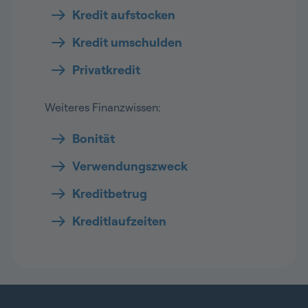
Kredit aufstocken
Kredit umschulden
Privatkredit
Weiteres Finanzwissen:
Bonität
Verwendungszweck
Kreditbetrug
Kreditlaufzeiten