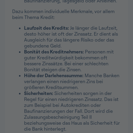
Baufinanzierung, Tagesgeld oder Anleihen.
Dazu kommen individuelle Merkmale, vor allem
beim Thema Kredit:
Laufzeit des Kredits:
Je länger die Laufzeit,
desto höher ist oft der Zinssatz. Er dient als
Ausgleich für das längere Risiko oder das
gebundene Geld.
Bonität des Kreditnehmers:
Personen mit
guter Kreditwürdigkeit bekommen oft
bessere Zinssätze. Bei einer schlechten
Bonität steigen die Zinsen.
Höhe der Darlehenssumme:
Manche Banken
verlangen einen niedrigeren Zins bei
größeren Kreditsummen.
Sicherheiten:
Sicherheiten sorgen in der
Regel für einen niedrigeren Zinssatz. Das ist
zum Beispiel bei Autokrediten oder
Baufinanzierungen der Fall. Dort wird die
Zulassungsbescheinigung Teil II
beziehungsweise das Haus als Sicherheit für
die Bank hinterlegt.