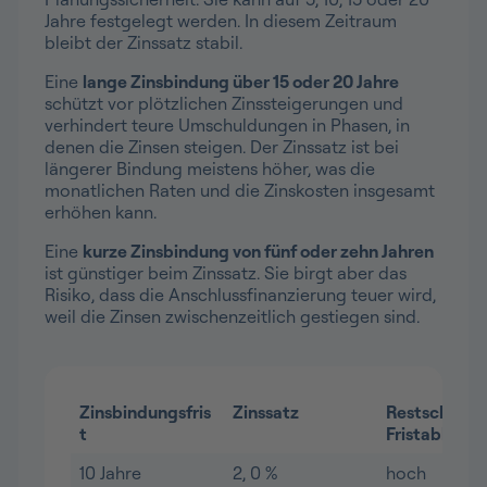
Jahre festgelegt werden. In diesem Zeitraum
bleibt der Zinssatz stabil.
Eine
lange Zinsbindung über 15 oder 20 Jahre
schützt vor plötzlichen Zinssteigerungen und
verhindert teure Umschuldungen in Phasen, in
denen die Zinsen steigen. Der Zinssatz ist bei
längerer Bindung meistens höher, was die
monatlichen Raten und die Zinskosten insgesamt
erhöhen kann.
Eine
kurze Zinsbindung von fünf oder zehn Jahren
ist günstiger beim Zinssatz. Sie birgt aber das
Risiko, dass die Anschlussfinanzierung teuer wird,
weil die Zinsen zwischenzeitlich gestiegen sind.
Zinsbindungsfris
Zinssatz
Restschuld 
t
Fristablauf
10 Jahre
2, 0 %
hoch