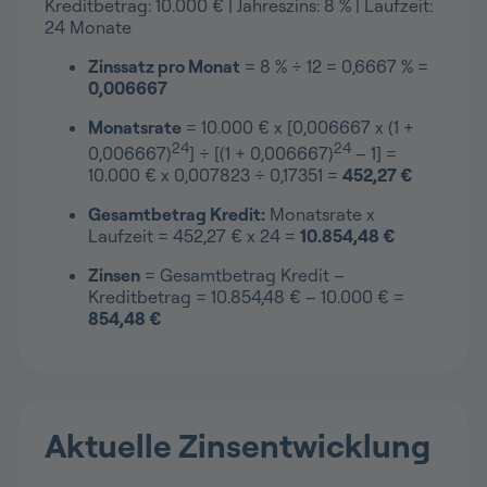
Kreditbetrag: 10.000 € | Jahreszins: 8 % | Laufzeit:
24 Monate
Zinssatz pro Monat
= 8 % ÷ 12 = 0,6667 % =
0,006667
Monatsrate
= 10.000 € x [0,006667 x (1 +
24
24
0,006667)
] ÷ [(1 + 0,006667)
– 1] =
10.000 € x 0,007823 ÷ 0,17351 =
452,27 €
Gesamtbetrag Kredit:
Monatsrate x
Laufzeit = 452,27 € x 24 =
10.854,48 €
Zinsen
= Gesamtbetrag Kredit –
Kreditbetrag = 10.854,48 € – 10.000 € =
854,48 €
Aktuelle Zinsentwicklung