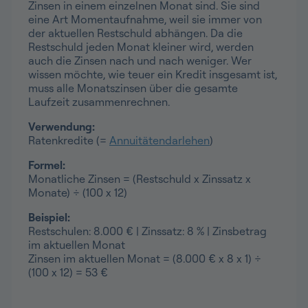
Zinsen in einem einzelnen Monat sind. Sie sind
eine Art Momentaufnahme, weil sie immer von
der aktuellen Restschuld abhängen. Da die
Restschuld jeden Monat kleiner wird, werden
auch die Zinsen nach und nach weniger. Wer
wissen möchte, wie teuer ein Kredit insgesamt ist,
muss alle Monatszinsen über die gesamte
Laufzeit zusammenrechnen.
Verwendung
:
Ratenkredite (=
Annuitätendarlehen
)
Formel:
Monatliche Zinsen = (Restschuld x Zinssatz x
Monate) ÷ (100 x 12)
Beispiel:
Restschulen: 8.000 € | Zinssatz: 8 % | Zinsbetrag
im aktuellen Monat
Zinsen im aktuellen Monat = (8.000 € x 8 x 1) ÷
(100 x 12) = 53 €