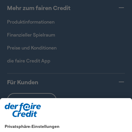
Mehr zum fairen Credit
Produktinformationen
Finanzieller Spielraum
Preise und Konditionen
die faire Credit App
Für Kunden
Kundenportal
Privatsphäre-Einstellungen
Antragsstatus