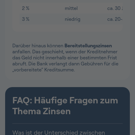
2 %
mittel
ca. 30 Jahre
3 %
niedrig
ca. 20-25 Ja
Darüber hinaus können
Bereitstellungszinsen
anfallen. Das geschieht, wenn der Kreditnehmer
das Geld nicht innerhalb einer bestimmten Frist
abruft. Die Bank verlangt dann Gebühren für die
„vorbereitete“ Kreditsumme.
FAQ: Häufige Fragen zum
Thema Zinsen
Was ist der Unterschied zwischen