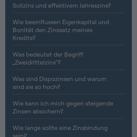
Sollzins und effektivem Jahreszins?
Wie beeinflussen Eigenkapital und
Bonität den Zinssatz meines
Kredits?
Was bedeutet der Begriff
„Zweidrittelzins“?
Was sind Dispozinsen und warum
sind sie so hoch?
Wie kann ich mich gegen steigende
Zinsen absichern?
Wie lange sollte eine Zinsbindung
sein?