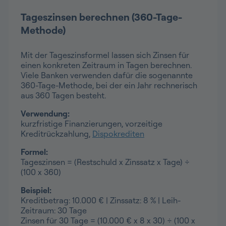
Tageszinsen berechnen (360-Tage-
Methode)
Mit der Tageszinsformel lassen sich Zinsen für
einen konkreten Zeitraum in Tagen berechnen.
Viele Banken verwenden dafür die sogenannte
360-Tage-Methode, bei der ein Jahr rechnerisch
aus 360 Tagen besteht.
Verwendung
:
kurzfristige Finanzierungen, vorzeitige
Kreditrückzahlung,
Dispokrediten
Formel:
Tageszinsen = (Restschuld x Zinssatz x Tage) ÷
(100 x 360)
Beispiel:
Kreditbetrag: 10.000 € | Zinssatz: 8 % | Leih-
Zeitraum: 30 Tage
Zinsen für 30 Tage = (10.000 € x 8 x 30) ÷ (100 x