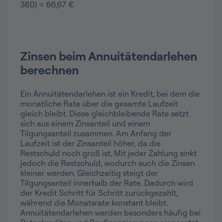
360) = 66,67 €
Zinsen beim Annuitätendarlehen
berechnen
Ein Annuitätendarlehen ist ein Kredit, bei dem die
monatliche Rate über die gesamte Laufzeit
gleich bleibt. Diese gleichbleibende Rate setzt
sich aus einem Zinsanteil und einem
Tilgungsanteil zusammen. Am Anfang der
Laufzeit ist der Zinsanteil höher, da die
Restschuld noch groß ist. Mit jeder Zahlung sinkt
jedoch die Restschuld, wodurch auch die Zinsen
kleiner werden. Gleichzeitig steigt der
Tilgungsanteil innerhalb der Rate. Dadurch wird
der Kredit Schritt für Schritt zurückgezahlt,
während die Monatsrate konstant bleibt.
Annuitätendarlehen werden besonders häufig bei