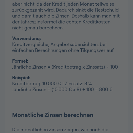
aber nicht, da der Kredit jeden Monat teilweise
zurückgezahlt wird. Dadurch sinkt die Restschuld
und damit auch die Zinsen. Deshalb kann man mit
der Jahreszinsformel die echten Kreditkosten
nicht genau berechnen.
Verwendung:
Kreditvergleiche, Angebotsübersichten, bei
einfachen Berechnungen ohne Tilgungsverlauf
Formel:
Jährliche Zinsen = (Kreditbetrag x Zinssatz) ÷ 100
Beispiel:
Kreditbetrag: 10.000 € | Zinssatz: 8 %
Jährliche Zinsen = (10.000 € x 8) ÷ 100 = 800 €
Monatliche Zinsen berechnen
Die monatlichen Zinsen zeigen, wie hoch die