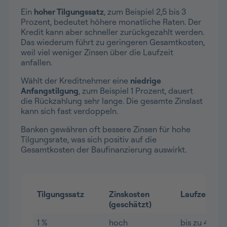
Ein
hoher Tilgungssatz
, zum Beispiel 2,5 bis 3
Prozent, bedeutet höhere monatliche Raten. Der
Kredit kann aber schneller zurückgezahlt werden.
Das wiederum führt zu geringeren Gesamtkosten,
weil viel weniger Zinsen über die Laufzeit
anfallen.
Wählt der Kreditnehmer eine
niedrige
Anfangstilgung
, zum Beispiel 1 Prozent, dauert
die Rückzahlung sehr lange. Die gesamte Zinslast
kann sich fast verdoppeln.
Banken gewähren oft bessere Zinsen für hohe
Tilgungsrate, was sich positiv auf die
Gesamtkosten der Baufinanzierung auswirkt.
Tilgungssatz
Zinskosten
Laufzeit
(geschätzt)
1 %
hoch
bis zu 40 Ja