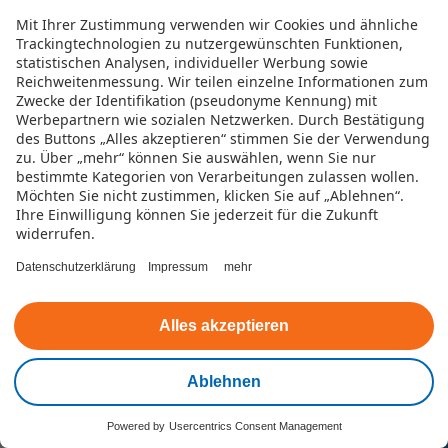
Mit Ihrer Zustimmung verwenden wir Cookies und ähnliche
Trackingtechnologien zu nutzergewünschten Funktionen,
statistischen Analysen, individueller Werbung sowie
Reichweitenmessung. Wir teilen einzelne Informationen zum
Zwecke der Identifikation (pseudonyme Kennung) mit
Werbepartnern wie sozialen Netzwerken.
Durch Bestätigung
des Buttons „Alles akzeptieren“ stimmen Sie der Verwendung
zu. Über „mehr“ können Sie auswählen, wenn Sie nur
bestimmte Kategorien von Verarbeitungen zulassen wollen.
Möchten Sie nicht zustimmen, klicken Sie auf „Ablehnen“.
Ihre Einwilligung können Sie jederzeit für die Zukunft
widerrufen.
Telefon
Datenschutzerklärung
Impressum
mehr
Wir freuen uns auf Ihren Anruf und sind
Montag bis Freitag von 8 Uhr bis 17 Uhr für
Alles akzeptieren
Sie erreichbar.
Ablehnen
Powered by
Usercentrics Consent Management
Kontakt