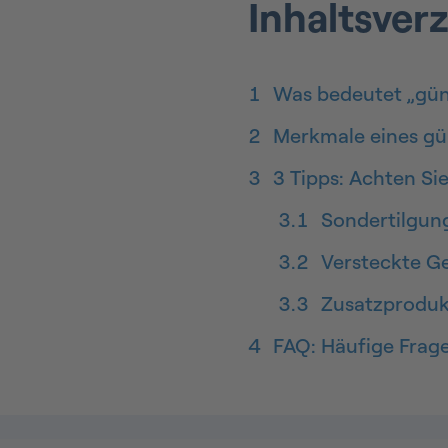
Inhaltsver
1
Was bedeutet „güns
2
Merkmale eines gü
3
3 Tipps: Achten Si
3.1
Sondertilgun
3.2
Versteckte G
3.3
Zusatzproduk
4
FAQ: Häufige Frag