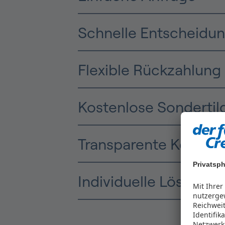
Schnelle Entscheidu
Flexible Rückzahlung
Kostenlose Sonderti
Transparente Kosten
Privatsph
Individuelle Lösunge
Mit Ihre
nutzergew
Reichwei
Identifi
Netzwerk