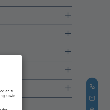
logien zu
ung sowie
e der