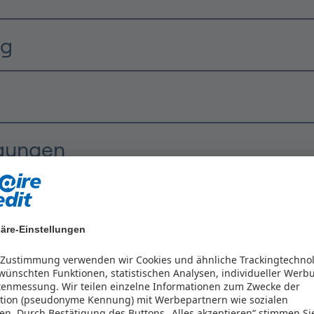
ng
lgungen
äre-Einstellungen
n
r Zustimmung verwenden wir Cookies und ähnliche Trackingtechno
ünschten Funktionen, statistischen Analysen, individueller Werb
tenmessung. Wir teilen einzelne Informationen zum Zwecke der
kation (pseudonyme Kennung) mit Werbepartnern wie sozialen
en.
Durch Bestätigung des Buttons „Alles akzeptieren“ stimmen Si