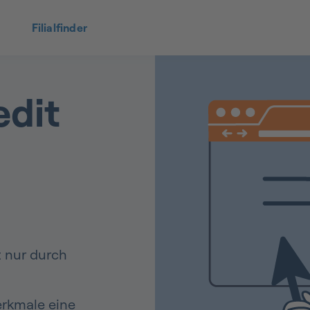
Filialfinder
edit
t nur durch
erkmale eine