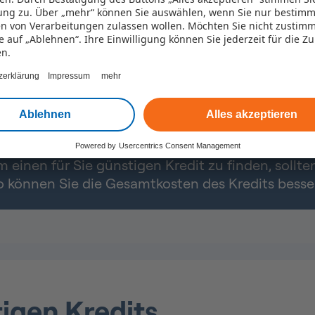
ng zu. Über „mehr“ können Sie auswählen, wenn Sie nur bestimm
n von Verarbeitungen zulassen wollen. Möchten Sie nicht zustim
ie auf „Ablehnen“. Ihre Einwilligung können Sie jederzeit für die Z
en.
hten
zerklärung
Impressum
mehr
l zwei Arten von Jahreszinsen: den Sollzins und d
Ablehnen
Alles akzeptieren
s geliehene Geld an den Kreditgeber zahlen.
Der 
htigt unter anderem die Höhe des Darlehens, die
Powered by
Usercentrics Consent Management
 einen für Sie günstigen Kredit zu finden, sollte
 können Sie die Gesamtkosten des Kredits besse
igen Kredits