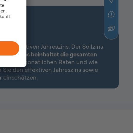
te
men,
ukunft
en effektiven Jahreszins. Der Sollzins
Effektivzins beinhaltet die gesamten
 Höhe der monatlichen Raten und wie
n Sie den effektiven Jahreszins sowie
r einschätzen.