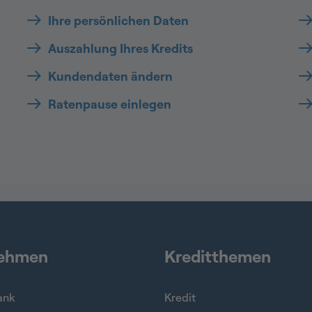
Ihre persönlichen Daten
Auszahlung Ihres Kredits
Kundendaten ändern
Ratenpause einlegen
nehmen
Kreditthemen
ank
Kredit