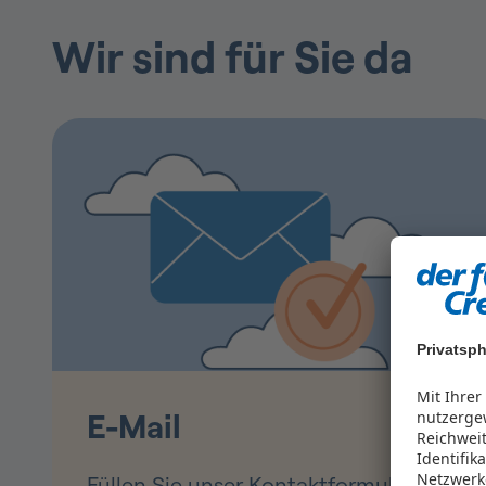
Wir sind für Sie da
Privatsph
Mit Ihre
E-Mail
nutzergew
Reichwei
Identifi
Netzwerk
Füllen Sie unser Kontaktformular aus