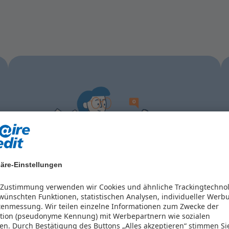
äre-Einstellungen
r Zustimmung verwenden wir Cookies und ähnliche Trackingtechno
Online Chat
ünschten Funktionen, statistischen Analysen, individueller Werb
tenmessung. Wir teilen einzelne Informationen zum Zwecke der
kation (pseudonyme Kennung) mit Werbepartnern wie sozialen
en.
Durch Bestätigung des Buttons „Alles akzeptieren“ stimmen Si
Gerne können Sie uns alle Anliegen