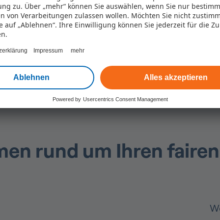
ng zu. Über „mehr“ können Sie auswählen, wenn Sie nur bestimm
auch direkt per Chat mitteilen.
n von Verarbeitungen zulassen wollen. Möchten Sie nicht zustim
ie auf „Ablehnen“. Ihre Einwilligung können Sie jederzeit für die Z
en.
zerklärung
Impressum
mehr
Ablehnen
Alles akzeptieren
Powered by
Usercentrics Consent Management
en rund um Ihren fairen
We