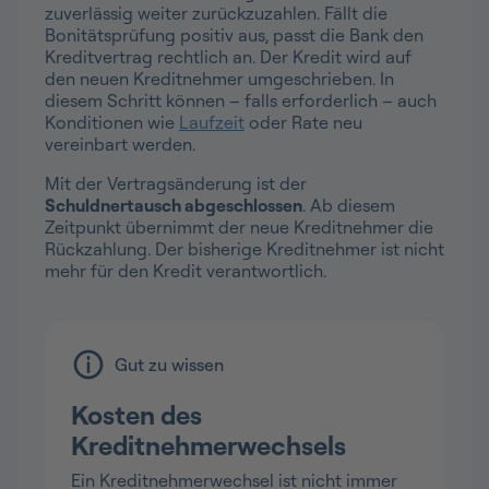
zuverlässig weiter zurückzuzahlen. Fällt die
Bonitätsprüfung positiv aus, passt die Bank den
Kreditvertrag rechtlich an. Der Kredit wird auf
den neuen Kreditnehmer umgeschrieben. In
diesem Schritt können – falls erforderlich – auch
Konditionen wie
Laufzeit
oder Rate neu
vereinbart werden.
Mit der Vertragsänderung ist der
Schuldnertausch abgeschlossen
. Ab diesem
Zeitpunkt übernimmt der neue Kreditnehmer die
Rückzahlung. Der bisherige Kreditnehmer ist nicht
mehr für den Kredit verantwortlich.
Gut zu wissen
Kosten des
Kreditnehmerwechsels
Ein Kreditnehmerwechsel ist nicht immer