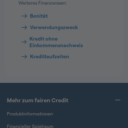
Weiteres Finanzwissen:
Bonität
Verwendungszweck
Kredit ohne
Einkommensnachweis
Kreditlaufzeiten
Mehr zum fairen Credit
Produktinformationen
Finanzieller Spielraum