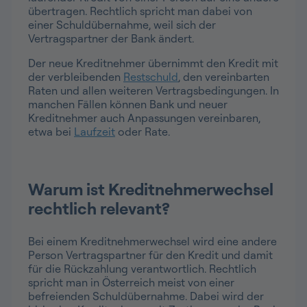
übertragen. Rechtlich spricht man dabei von
einer Schuldübernahme, weil sich der
Vertragspartner der Bank ändert.
Der neue Kreditnehmer übernimmt den Kredit mit
der verbleibenden
Restschuld
, den vereinbarten
Raten und allen weiteren Vertragsbedingungen. In
manchen Fällen können Bank und neuer
Kreditnehmer auch Anpassungen vereinbaren,
etwa bei
Laufzeit
oder Rate.
Warum ist Kreditnehmerwechsel
rechtlich relevant?
Bei einem Kreditnehmerwechsel wird eine andere
Person Vertragspartner für den Kredit und damit
für die Rückzahlung verantwortlich. Rechtlich
spricht man in Österreich meist von einer
befreienden Schuldübernahme. Dabei wird der