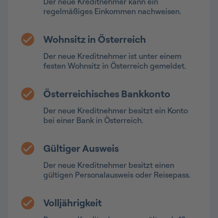
Der neue Kreditnehmer kann ein
regelmäßiges Einkommen nachweisen.
Wohnsitz in Österreich
Der neue Kreditnehmer ist unter einem
festen Wohnsitz in Österreich gemeldet.
Österreichisches Bankkonto
Der neue Kreditnehmer besitzt ein Konto
bei einer Bank in Österreich.
Gültiger Ausweis
Der neue Kreditnehmer besitzt einen
gültigen Personalausweis oder Reisepass.
Volljährigkeit