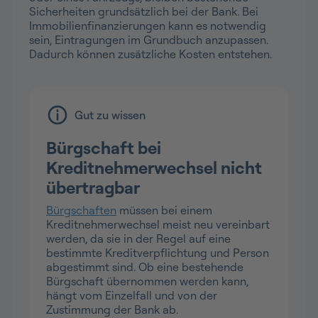
Sicherheiten grundsätzlich bei der Bank. Bei
Immobilienfinanzierungen kann es notwendig
sein, Eintragungen im Grundbuch anzupassen.
Dadurch können zusätzliche Kosten entstehen.
Gut zu wissen
Bürgschaft bei
Kreditnehmerwechsel nicht
übertragbar
Bürgschaften
müssen bei einem
Kreditnehmerwechsel meist neu vereinbart
werden, da sie in der Regel auf eine
bestimmte Kreditverpflichtung und Person
abgestimmt sind. Ob eine bestehende
Bürgschaft übernommen werden kann,
hängt vom Einzelfall und von der
Zustimmung der Bank ab.