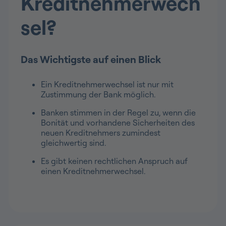
Kreditnehmerwech
sel?
Das Wichtigste auf einen Blick
Ein Kreditnehmerwechsel ist nur mit
Zustimmung der Bank möglich.
Banken stimmen in der Regel zu, wenn die
Bonität und vorhandene Sicherheiten des
neuen Kreditnehmers zumindest
gleichwertig sind.
Es gibt keinen rechtlichen Anspruch auf
einen Kreditnehmerwechsel.