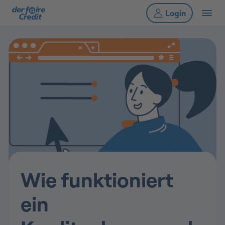
Wie funktioniert
ein