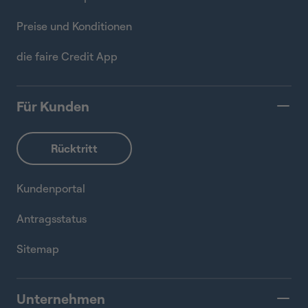
Preise und Konditionen
die faire Credit App
Für Kunden
Kundenportal
Antragsstatus
Sitemap
Unternehmen