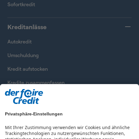
Sofortkredit
Kreditanlässe
Autokredit
Umschuldung
Kredit aufstocken
Kredite zusammenfassen
Privatsphäre-Einstellungen
Mit Ihrer Zustimmung verwenden wir Cookies und ähnliche
Trackingtechnologien zu nutzergewünschten Funktionen,