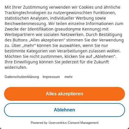
Mit Ihrer Zustimmung verwenden wir Cookies und ähnliche
Trackingtechnologien zu nutzergewünschten Funktionen,
statistischen Analysen, individueller Werbung sowie
der faire Credit im Überblick –
Reichweitenmessung. Wir teilen einzelne Informationen zum
alles in einer App
Zwecke der Identifikation (pseudonyme Kennung) mit
Werbepartnern wie sozialen Netzwerken.
Durch Bestätigung
des Buttons „Alles akzeptieren“ stimmen Sie der Verwendung
zu. Über „mehr“ können Sie auswählen, wenn Sie nur
bestimmte Kategorien von Verarbeitungen zulassen wollen.
Möchten Sie nicht zustimmen, klicken Sie auf „Ablehnen“.
Ihre Einwilligung können Sie jederzeit für die Zukunft
4,8
widerrufen.
23.000+ Downloads
Datenschutzerklärung
Impressum
mehr
Überall und jederzeit
Überblick über Ihren fairen Credit
Alles akzeptieren
Auszahlung
Ablehnen
Geld auszahlen lassen, wenn Sie etwas
brauchen
Powered by
Usercentrics Consent Management
Kontakt