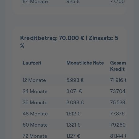
84 Monate
925 €
77.700 €
Kreditbetrag: 70.000 € | Zinssatz: 5
%
Laufzeit
Monatliche Rate
Gesamtkost
Kredit
12 Monate
5.993 €
71.916 €
24 Monate
3.071 €
73.704 €
36 Monate
2.098 €
75.528 €
48 Monate
1.612 €
77.376 €
60 Monate
1.321 €
79.260 €
72 Monate
1.127 €
81.144 €