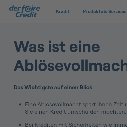
Kredit
Produkte & Services
Was ist eine
Ablösevollmac
Das Wichtigste auf einen Blick
Eine Ablösevollmacht spart Ihnen Zeit
Sie einen Kredit umschulden möchten.
Bei Krediten mit Sicherheiten wie Immo