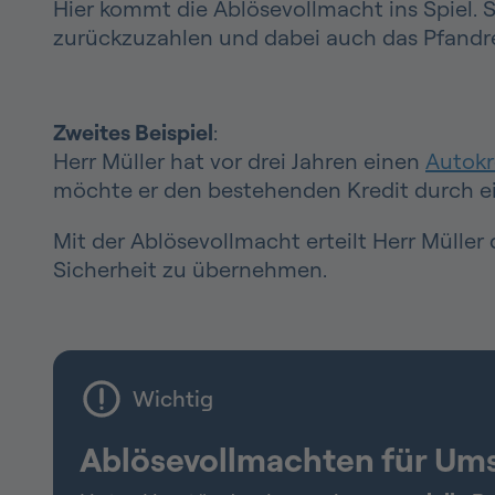
Hier kommt die Ablösevollmacht ins Spiel. S
zurückzuzahlen und dabei auch das Pfand
Zweites Beispiel
:
Herr Müller hat vor drei Jahren einen
Autokr
möchte er den bestehenden Kredit durch ei
Mit der Ablösevollmacht erteilt Herr Mülle
Sicherheit zu übernehmen.
Wichtig
Ablösevollmachten für Ums