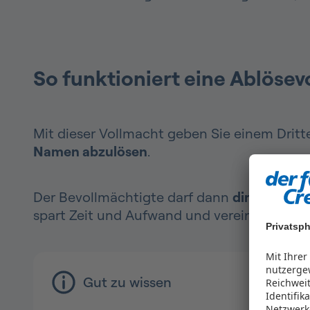
So funktioniert eine Ablöse
Mit dieser Vollmacht geben Sie einem Dritt
Namen abzulösen
.
Der Bevollmächtigte darf dann
direkt mit 
spart Zeit und Aufwand und vereinfacht so
Privatsph
Mit Ihre
nutzergew
Gut zu wissen
Reichwei
Identifi
Netzwerk