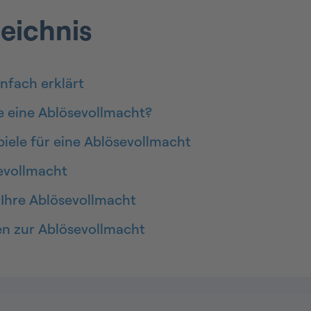
zeichnis
nfach erklärt
 eine Ablösevollmacht?
piele für eine Ablösevollmacht
sevollmacht
Ihre Ablösevollmacht
en zur Ablösevollmacht