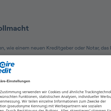
vollmacht
en, wie einem neuen Kreditgeber oder Notar, das
Ihrer Bank kommunizieren
und alle nötigen Schritt
 Ihren Umschuldungsprozess.
äre-Einstellungen
r Zustimmung verwenden wir Cookies und ähnliche Trackingtechno
ünschten Funktionen, statistischen Analysen, individueller Werb
tenmessung. Wir teilen einzelne Informationen zum Zwecke der
kation (pseudonyme Kennung) mit Werbepartnern wie sozialen
en.
Durch Bestätigung des Buttons „Alles akzeptieren“ stimmen Si