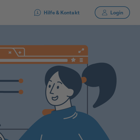
Hilfe & Kontakt