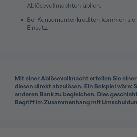
Ablösevollmachten üblich.
Bei Konsumentenkrediten kommen sie 
Einsatz.
Mit einer Ablösevollmacht erteilen Sie ein
diesen direkt abzulösen.
Ein Beispiel wäre:
anderen Bank zu begleichen. Dies geschieht 
Begriff im Zusammenhang mit Umschuldun