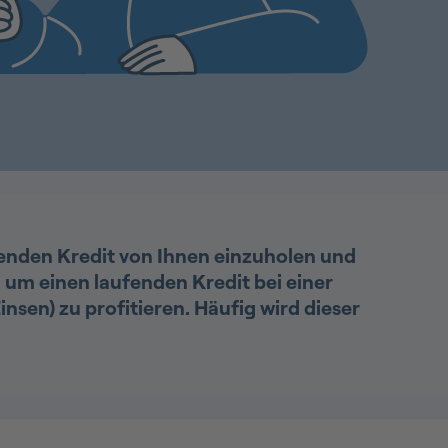
henden Kredit von Ihnen einzuholen und
, um einen laufenden Kredit bei einer
nsen) zu profitieren. Häufig wird dieser