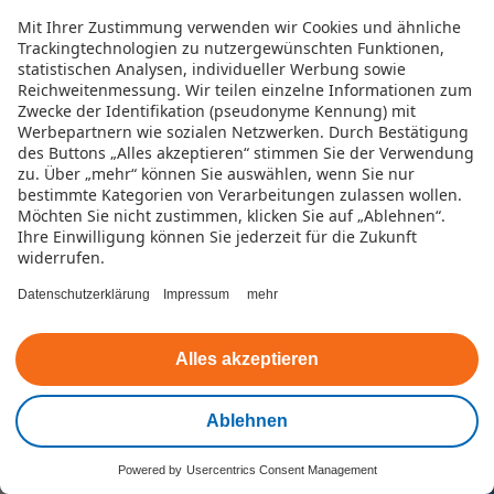
Mit Ihrer Zustimmung verwenden wir Cookies und ähnliche
Trackingtechnologien zu nutzergewünschten Funktionen,
statistischen Analysen, individueller Werbung sowie
Reichweitenmessung. Wir teilen einzelne Informationen zum
Zwecke der Identifikation (pseudonyme Kennung) mit
Werbepartnern wie sozialen Netzwerken.
Durch Bestätigung
des Buttons „Alles akzeptieren“ stimmen Sie der Verwendung
E-Mail
zu. Über „mehr“ können Sie auswählen, wenn Sie nur
bestimmte Kategorien von Verarbeitungen zulassen wollen.
Füllen Sie unser Kontaktformular aus und
Möchten Sie nicht zustimmen, klicken Sie auf „Ablehnen“.
wir helfen Ihnen baldmöglichst.
Ihre Einwilligung können Sie jederzeit für die Zukunft
widerrufen.
Datenschutzerklärung
Impressum
mehr
Alles akzeptieren
Ablehnen
Powered by
Usercentrics Consent Management
Kontakt