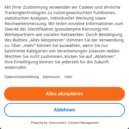
Antragsstatus
Mit Ihrer Zustimmung verwenden wir Cookies und ähnliche
Trackingtechnologien zu nutzergewünschten Funktionen,
statistischen Analysen, individueller Werbung sowie
Sitemap
Reichweitenmessung. Wir teilen einzelne Informationen zum
Zwecke der Identifikation (pseudonyme Kennung) mit
Werbepartnern wie sozialen Netzwerken.
Durch Bestätigung
Unternehmen
des Buttons „Alles akzeptieren“ stimmen Sie der Verwendung
zu. Über „mehr“ können Sie auswählen, wenn Sie nur
bestimmte Kategorien von Verarbeitungen zulassen wollen.
Die TeamBank
Möchten Sie nicht zustimmen, klicken Sie auf „Ablehnen“.
Ihre Einwilligung können Sie jederzeit für die Zukunft
Jobs
widerrufen.
Datenschutzerklärung
Impressum
mehr
Betrugsprävention
Datenversprechen
Alles akzeptieren
Werbewiderspruch
Ablehnen
Powered by
Usercentrics Consent Management
Kreditthemen
Kontakt