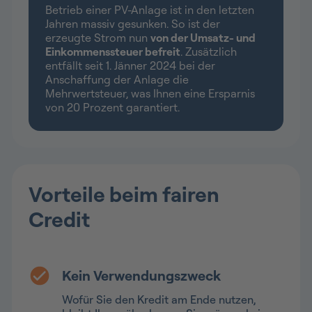
Betrieb einer PV-Anlage ist in den letzten
Jahren massiv gesunken. So ist der
erzeugte Strom nun
von der Umsatz- und
Einkommenssteuer befreit
. Zusätzlich
entfällt seit 1. Jänner 2024 bei der
Anschaffung der Anlage die
Mehrwertsteuer, was Ihnen eine Ersparnis
von 20 Prozent garantiert.
Vorteile beim fairen
Credit
Kein Verwendungszweck
Wofür Sie den Kredit am Ende nutzen,