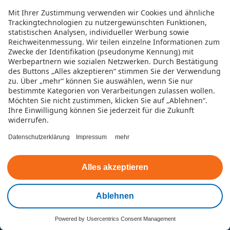
Sie erreichbar.
Mit Ihrer Zustimmung verwenden wir Cookies und ähnliche
Trackingtechnologien zu nutzergewünschten Funktionen,
statistischen Analysen, individueller Werbung sowie
Reichweitenmessung. Wir teilen einzelne Informationen zum
Zwecke der Identifikation (pseudonyme Kennung) mit
Werbepartnern wie sozialen Netzwerken.
Durch Bestätigung
des Buttons „Alles akzeptieren“ stimmen Sie der Verwendung
zu. Über „mehr“ können Sie auswählen, wenn Sie nur
bestimmte Kategorien von Verarbeitungen zulassen wollen.
Möchten Sie nicht zustimmen, klicken Sie auf „Ablehnen“.
Ihre Einwilligung können Sie jederzeit für die Zukunft
widerrufen.
Mehr zum fairen Credit
Datenschutzerklärung
Impressum
mehr
Produktinformationen
Alles akzeptieren
Finanzieller Spielraum
Ablehnen
Preise und Konditionen
Powered by
Usercentrics Consent Management
Kontakt
die faire Credit App