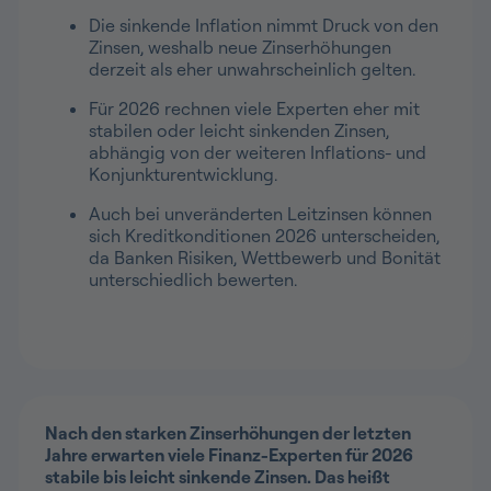
Die sinkende Inflation nimmt Druck von den
Zinsen, weshalb neue Zinserhöhungen
derzeit als eher unwahrscheinlich gelten.
Für 2026 rechnen viele Experten eher mit
stabilen oder leicht sinkenden Zinsen,
abhängig von der weiteren Inflations- und
Konjunkturentwicklung.
Auch bei unveränderten Leitzinsen können
sich Kreditkonditionen 2026 unterscheiden,
da Banken Risiken, Wettbewerb und Bonität
unterschiedlich bewerten.
Nach den starken Zinserhöhungen der letzten
Jahre erwarten viele Finanz-Experten für 2026
stabile bis leicht sinkende Zinsen. Das heißt