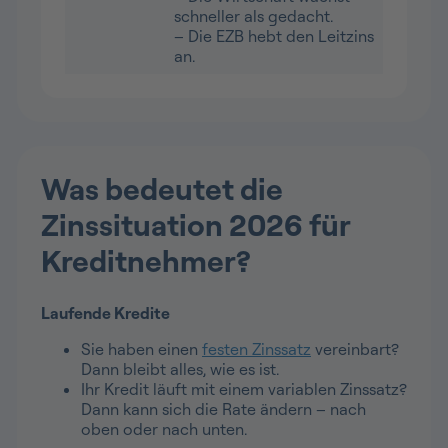
schneller als gedacht.
– Die EZB hebt den Leitzins
an.
Was bedeutet die
Zinssituation 2026 für
Kreditnehmer?
Laufende Kredite
Sie haben einen
festen Zinssatz
vereinbart?
Dann bleibt alles, wie es ist.
Ihr Kredit läuft mit einem variablen Zinssatz?
Dann kann sich die Rate ändern – nach
oben oder nach unten.