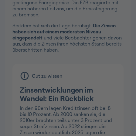
gestiegene Energiepreise. Die EZB reagierte mit
einem höheren Leitzins, um die Preissteigerung
zu bremsen.
Seitdem hat sich die Lage beruhigt.
Die Zinsen
haben sich auf einem moderaten Niveau
eingependelt
und viele Beobachter gehen davon
aus, dass die Zinsen ihren höchsten Stand bereits
überschritten haben.
Gut zu wissen
Zinsentwicklungen im
Wandel: Ein Rückblick
In den 90ern lagen Kreditzinsen oft bei 8
bis 10 Prozent. Ab 2000 sanken sie, die
2010er brachten teils unter 3 Prozent und
sogar Strafzinsen. Ab 2022 stiegen die
Zinsen wieder deutlich. 2025 lagen die