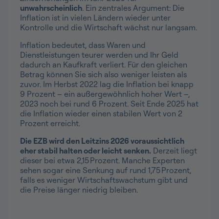
unwahrscheinlich
. Ein zentrales Argument: Die
Inflation ist in vielen Ländern wieder unter
Kontrolle und die Wirtschaft wächst nur langsam.
Inflation bedeutet, dass Waren und
Dienstleistungen teurer werden und Ihr Geld
dadurch an Kaufkraft verliert. Für den gleichen
Betrag können Sie sich also weniger leisten als
zuvor. Im Herbst 2022 lag die Inflation bei knapp
9 Prozent – ein außergewöhnlich hoher Wert –,
2023 noch bei rund 6 Prozent. Seit Ende 2025 hat
die Inflation wieder einen stabilen Wert von 2
Prozent erreicht.
Die EZB wird den Leitzins 2026 voraussichtlich
eher stabil halten oder leicht senken.
Derzeit liegt
dieser bei etwa 2,15 Prozent. Manche Experten
sehen sogar eine Senkung auf rund 1,75 Prozent,
falls es weniger Wirtschaftswachstum gibt und
die Preise länger niedrig bleiben.