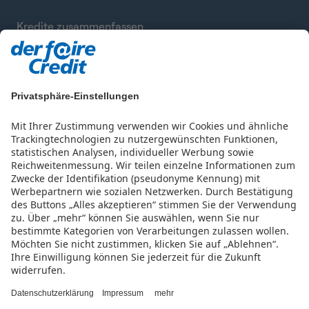
Kredite zusammenfassen
Privatsphäre-Einstellungen
Mit Ihrer Zustimmung verwenden wir Cookies und ähnliche
Trackingtechnologien zu nutzergewünschten Funktionen,
statistischen Analysen, individueller Werbung sowie
Reichweitenmessung. Wir teilen einzelne Informationen zum
Zwecke der Identifikation (pseudonyme Kennung) mit
Werbepartnern wie sozialen Netzwerken.
Durch Bestätigung
des Buttons „Alles akzeptieren“ stimmen Sie der Verwendung
zu. Über „mehr“ können Sie auswählen, wenn Sie nur
bestimmte Kategorien von Verarbeitungen zulassen wollen.
Möchten Sie nicht zustimmen, klicken Sie auf „Ablehnen“.
Datenschutz
Nutzungsbedingungen
Impressum
Ihre Einwilligung können Sie jederzeit für die Zukunft
widerrufen.
Beschwerde
Barrierefreiheitserklärung
Datenschutzerklärung
Impressum
mehr
Cookies verwalten