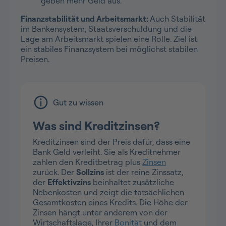
geben mehr Geld aus.
Finanzstabilität und Arbeitsmarkt:
Auch Stabilität
im Bankensystem, Staatsverschuldung und die
Lage am Arbeitsmarkt spielen eine Rolle. Ziel ist
ein stabiles Finanzsystem bei möglichst stabilen
Preisen.
Gut zu wissen
Was sind Kreditzinsen?
Kreditzinsen sind der Preis dafür, dass eine
Bank Geld verleiht. Sie als Kreditnehmer
zahlen den Kreditbetrag plus
Zinsen
zurück. Der
Sollzins
ist der reine Zinssatz,
der
Effektivzins
beinhaltet zusätzliche
Nebenkosten und zeigt die tatsächlichen
Gesamtkosten eines Kredits. Die Höhe der
Zinsen hängt unter anderem von der
Wirtschaftslage, Ihrer
Bonität
und dem