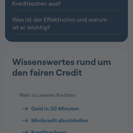
Kreditkosten aus?
Was ist der Effektivzins und warum
ist er wichtig?
Wissenswertes rund um
den fairen Credit
Mehr zu unseren Krediten:
Geld in 30 Minuten
Minikredit abschließen
Kreditrechner