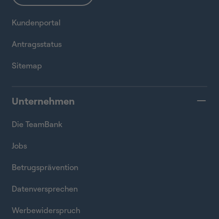
Kundenportal
Antragsstatus
Sitemap
Unternehmen
Die TeamBank
Jobs
Betrugsprävention
Datenversprechen
Werbewiderspruch