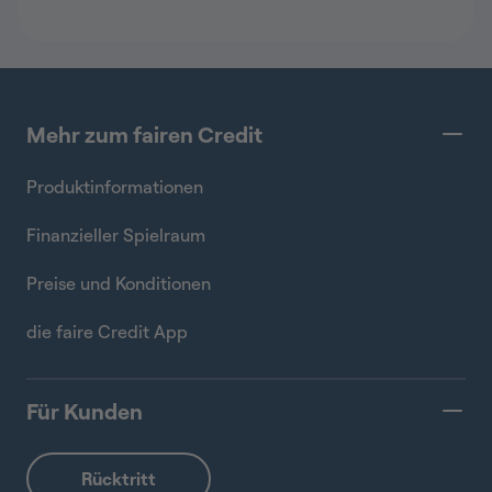
Mehr zum fairen Credit
Produktinformationen
Finanzieller Spielraum
Preise und Konditionen
die faire Credit App
Für Kunden