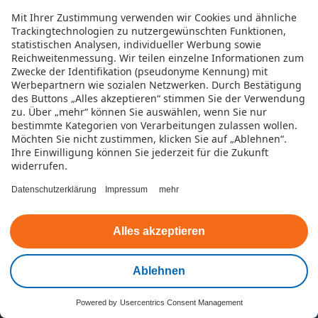
Kreditthemen
Mit Ihrer Zustimmung verwenden wir Cookies und ähnliche
Trackingtechnologien zu nutzergewünschten Funktionen,
statistischen Analysen, individueller Werbung sowie
Kredit
Reichweitenmessung. Wir teilen einzelne Informationen zum
Zwecke der Identifikation (pseudonyme Kennung) mit
Kreditrechner
Werbepartnern wie sozialen Netzwerken.
Durch Bestätigung
des Buttons „Alles akzeptieren“ stimmen Sie der Verwendung
Online-Kredit
zu. Über „mehr“ können Sie auswählen, wenn Sie nur
bestimmte Kategorien von Verarbeitungen zulassen wollen.
Möchten Sie nicht zustimmen, klicken Sie auf „Ablehnen“.
Sofortkredit
Ihre Einwilligung können Sie jederzeit für die Zukunft
widerrufen.
Datenschutzerklärung
Impressum
mehr
Kreditanlässe
Autokredit
Alles akzeptieren
Umschuldung
Ablehnen
Kredit aufstocken
Powered by
Usercentrics Consent Management
Kontakt