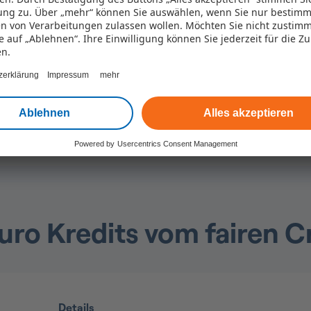
ng zu. Über „mehr“ können Sie auswählen, wenn Sie nur bestimm
se
n von Verarbeitungen zulassen wollen. Möchten Sie nicht zustim
eugs
ie auf „Ablehnen“. Ihre Einwilligung können Sie jederzeit für die Z
en.
n
zerklärung
Impressum
mehr
Ablehnen
Alles akzeptieren
inanziellen Spielraum, Ihre Pläne in die Tat umz
Powered by
Usercentrics Consent Management
ro Kredits vom fairen C
Details