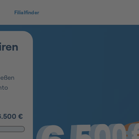
Filialfinder
iren
ießen
nto