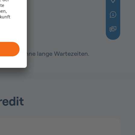
te
men,
ukunft
usetzen, ohne lange Wartezeiten.
redit