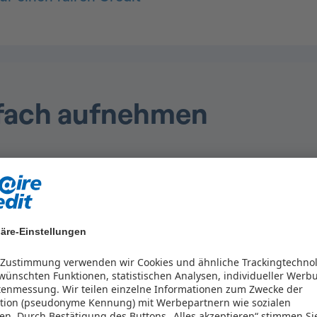
nfach aufnehmen
.500 Euro aufnehmen möchten, ist dies heute ein
e. Sie brauchen lediglich einige grundlegende Ang
tarten. Sichern Sie sich den nötigen finanziell
äre-Einstellungen
500 Euro helfen
r Zustimmung verwenden wir Cookies und ähnliche Trackingtechno
ünschten Funktionen, statistischen Analysen, individueller Werb
benslagen eine schnelle Lösung bieten, wenn kurzfr
tenmessung. Wir teilen einzelne Informationen zum Zwecke der
kation (pseudonyme Kennung) mit Werbepartnern wie sozialen
en.
Durch Bestätigung des Buttons „Alles akzeptieren“ stimmen Si