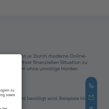
facher denn je. Durch moderne Online-
aben zu Ihrer finanziellen Situation zu
en Spielraum ohne unnötige Hürden.
logien zu
ung sowie
istig Geld benötigt wird. Beispiele hierfür
e der