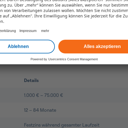
ng zu. Über „mehr“ können Sie auswählen, wenn Sie nur bestimm
n von Verarbeitungen zulassen wollen. Möchten Sie nicht zustim
ie auf „Ablehnen“. Ihre Einwilligung können Sie jederzeit für die Z
en.
zerklärung
Impressum
mehr
ro Kredits vom fairen C
Ablehnen
Alles akzeptieren
Powered by
Usercentrics Consent Management
Details
1.000 € – 75.000 €
12 – 84 Monate
Festzins während gesamter Laufzeit