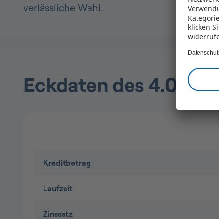
verlässliche Wahl.
Verwendu
Kategorie
klicken S
widerruf
Datenschut
Eckdaten des 4.000 Eu
Kreditbetrag
Laufzeit
Zinssatz