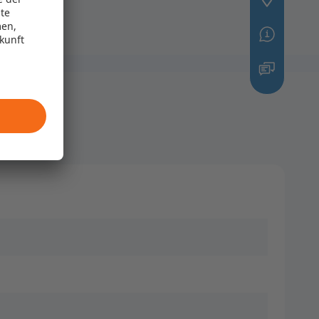
te
men,
ukunft
redit