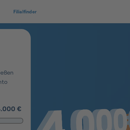
Filialfinder
ießen
nto