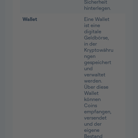
Sicherheit
hinterlegen.
Wallet
Eine Wallet
ist eine
digitale
Geldbörse,
in der
Kryptowähru
ngen
gespeichert
und
verwaltet
werden.
Über diese
Wallet
können
Coins
empfangen,
versendet
und der
eigene
Bestand