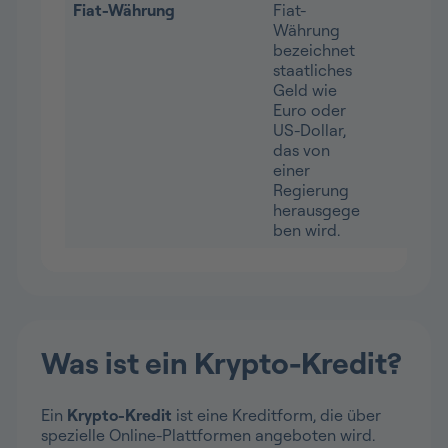
Fiat-Währung
Fiat-
Währung
bezeichnet
staatliches
Geld wie
Euro oder
US-Dollar,
das von
einer
Regierung
herausgege
ben wird.
Was ist ein Krypto-Kredit?
Ein
Krypto-Kredit
ist eine Kreditform, die über
spezielle Online-Plattformen angeboten wird.