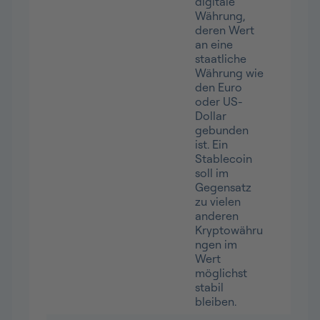
digitale
Währung,
deren Wert
an eine
staatliche
Währung wie
den Euro
oder US-
Dollar
gebunden
ist. Ein
Stablecoin
soll im
Gegensatz
zu vielen
anderen
Kryptowähru
ngen im
Wert
möglichst
stabil
bleiben.