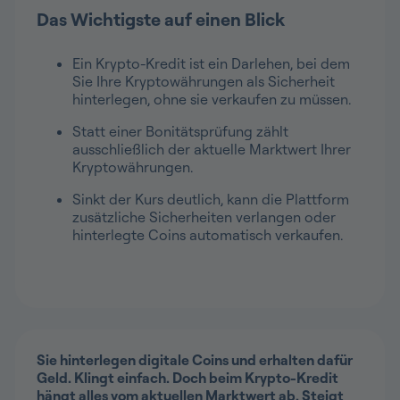
Das Wichtigste auf einen Blick
Ein Krypto-Kredit ist ein Darlehen, bei dem
Sie Ihre Kryptowährungen als Sicherheit
hinterlegen, ohne sie verkaufen zu müssen.
Statt einer Bonitätsprüfung zählt
ausschließlich der aktuelle Marktwert Ihrer
Kryptowährungen.
Sinkt der Kurs deutlich, kann die Plattform
zusätzliche Sicherheiten verlangen oder
hinterlegte Coins automatisch verkaufen.
Sie hinterlegen digitale Coins und erhalten dafür
Geld. Klingt einfach. Doch beim Krypto-Kredit
hängt alles vom aktuellen Marktwert ab. Steigt