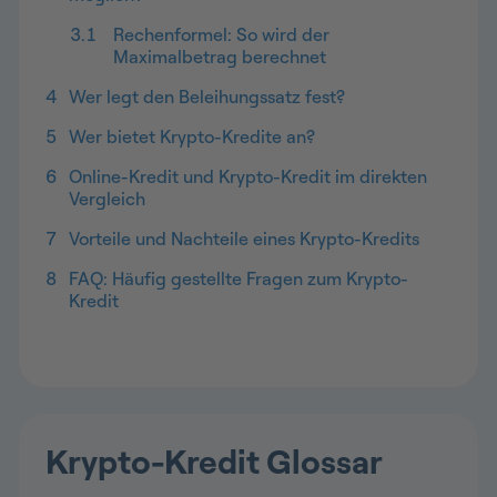
3.1
Rechenformel: So wird der
Maximalbetrag berechnet
4
Wer legt den Beleihungssatz fest?
5
Wer bietet Krypto-Kredite an?
6
Online-Kredit und Krypto-Kredit im direkten
Vergleich
7
Vorteile und Nachteile eines Krypto-Kredits
8
FAQ: Häufig gestellte Fragen zum Krypto-
Kredit
Krypto-Kredit Glossar