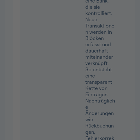
eine Bank,
die sie
kontrolliert.
Neue
Transaktione
n werden in
Blöcken
erfasst und
dauerhaft
miteinander
verknüpft.
So entsteht
eine
transparent
Kette von
Einträgen.
Nachträglich
e
Änderungen
wie
Rückbuchun
gen,
Fehlerkorrek