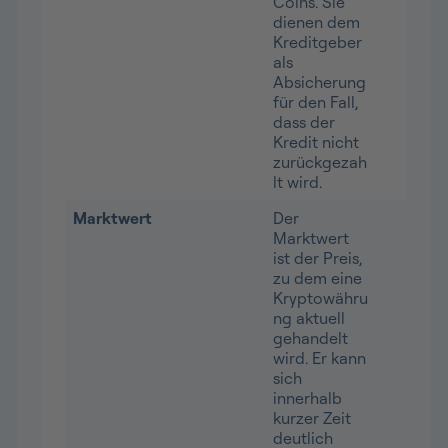
Coins. Sie
dienen dem
Kreditgeber
als
Absicherung
für den Fall,
dass der
Kredit nicht
zurückgezah
lt wird.
Marktwert
Der
Marktwert
ist der Preis,
zu dem eine
Kryptowähru
ng aktuell
gehandelt
wird. Er kann
sich
innerhalb
kurzer Zeit
deutlich