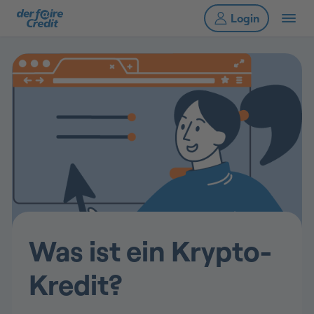
Was ist ein Krypto-
Kredit?