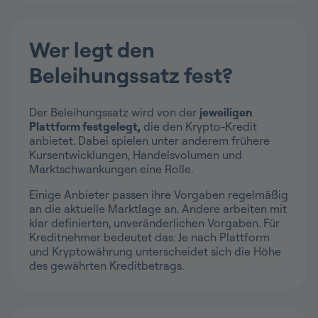
Wer legt den
Beleihungssatz fest?
Der Beleihungssatz wird von der
jeweiligen
Plattform festgelegt,
die den Krypto-Kredit
anbietet. Dabei spielen unter anderem frühere
Kursentwicklungen, Handelsvolumen und
Marktschwankungen eine Rolle.
Einige Anbieter passen ihre Vorgaben regelmäßig
an die aktuelle Marktlage an. Andere arbeiten mit
klar definierten, unveränderlichen Vorgaben. Für
Kreditnehmer bedeutet das: Je nach Plattform
und Kryptowährung unterscheidet sich die Höhe
des gewährten Kreditbetrags.