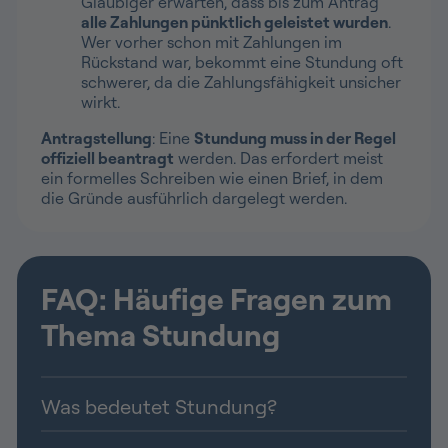
Gläubiger erwarten, dass bis zum Antrag
alle Zahlungen pünktlich geleistet wurden
.
Wer vorher schon mit Zahlungen im
Rückstand war, bekommt eine Stundung oft
schwerer, da die Zahlungsfähigkeit unsicher
wirkt.
Antragstellung
: Eine
Stundung muss in der Regel
offiziell beantragt
werden. Das erfordert meist
ein formelles Schreiben wie einen Brief, in dem
die Gründe ausführlich dargelegt werden.
FAQ: Häufige Fragen zum
Thema Stundung
Was bedeutet Stundung?