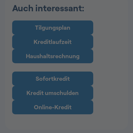
Auch interessant:
Tilgungsplan
Kreditlaufzeit
Haushaltsrechnung
Sofortkredit
Kredit umschulden
Online-Kredit