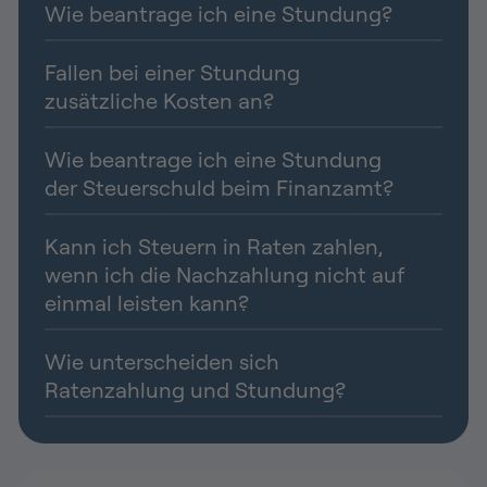
Wie beantrage ich eine Stundung?
Fallen bei einer Stundung
zusätzliche Kosten an?
Wie beantrage ich eine Stundung
der Steuerschuld beim Finanzamt?
Kann ich Steuern in Raten zahlen,
wenn ich die Nachzahlung nicht auf
einmal leisten kann?
Wie unterscheiden sich
Ratenzahlung und Stundung?