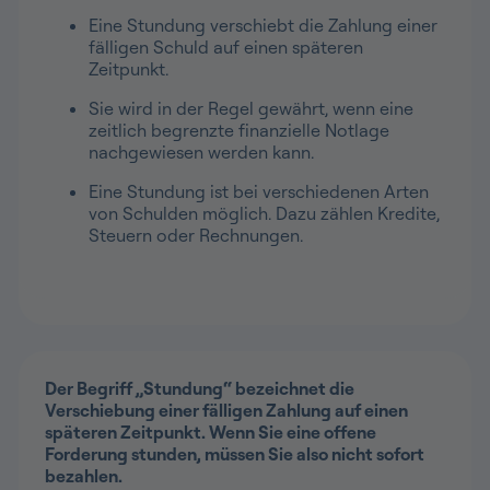
Eine Stundung verschiebt die Zahlung einer
fälligen Schuld auf einen späteren
Zeitpunkt.
Sie wird in der Regel gewährt, wenn eine
zeitlich begrenzte finanzielle Notlage
nachgewiesen werden kann.
Eine Stundung ist bei verschiedenen Arten
von Schulden möglich. Dazu zählen Kredite,
Steuern oder Rechnungen.
Der Begriff „Stundung“ bezeichnet die
Verschiebung einer fälligen Zahlung auf einen
späteren Zeitpunkt. Wenn Sie eine offene
Forderung stunden, müssen Sie also nicht sofort
bezahlen.