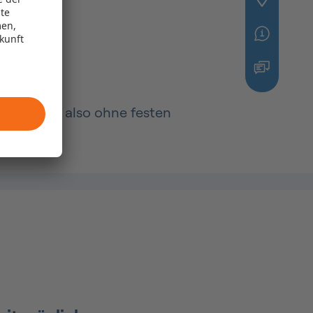
te
men,
ukunft
en „frei“, also ohne festen