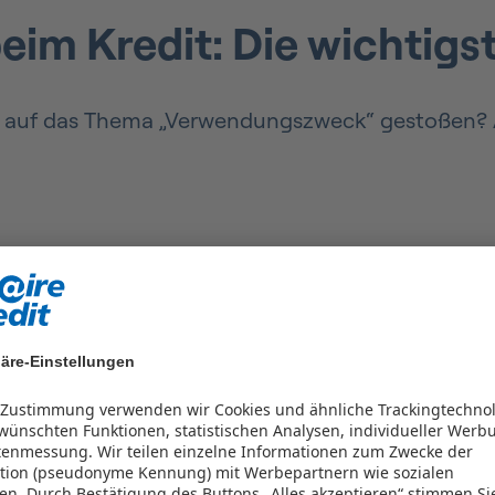
m Kredit: Die wichtigste
 auf das Thema „Verwendungszweck“ gestoßen? Auf
ungszweck?
ür welchen Zweck
Sie das Geld einsetzen möchten
äre-Einstellungen
aben passt.
r Zustimmung verwenden wir Cookies und ähnliche Trackingtechno
iedene Kreditvarianten an. Viele davon sind an
ünschten Funktionen, statistischen Analysen, individueller Werb
tenmessung. Wir teilen einzelne Informationen zum Zwecke der
es Fahrzeugs. Der Verwendungszweck des Kredits
kation (pseudonyme Kennung) mit Werbepartnern wie sozialen
kgebundenen“ Kredit, weil das Geld nur für di
en.
Durch Bestätigung des Buttons „Alles akzeptieren“ stimmen Si