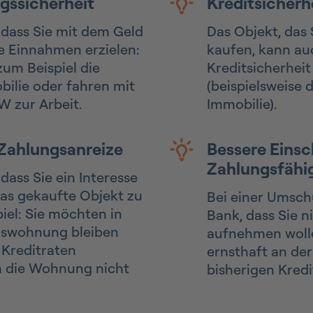
gssicherheit
Kreditsicherh
 dass Sie mit dem Geld
Das Objekt, das
e Einnahmen erzielen:
kaufen, kann au
zum Beispiel die
Kreditsicherhei
ilie oder fahren mit
(beispielsweise 
 zur Arbeit.
Immobilie).
 Zahlungsanreize
Bessere Einsc
Zahlungsfähi
dass Sie ein Interesse
as gekaufte Objekt zu
Bei einer Umsch
iel: Sie möchten in
Bank, dass Sie 
mswohnung bleiben
aufnehmen woll
 Kreditraten
ernsthaft an de
m die Wohnung nicht
bisherigen Kredi