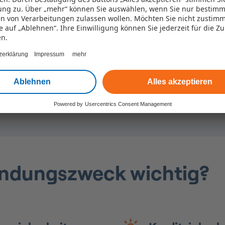
ng zu. Über „mehr“ können Sie auswählen, wenn Sie nur bestimm
n von Verarbeitungen zulassen wollen. Möchten Sie nicht zustim
ie auf „Ablehnen“. Ihre Einwilligung können Sie jederzeit für die Z
en.
zerklärung
Impressum
mehr
ebunden. Insbesondere kleinere Privatkredite könn
Ablehnen
Alles akzeptieren
 nutzen, ist dann Ihre Entscheidung.
Powered by
Usercentrics Consent Management
endungszweck wichtig?