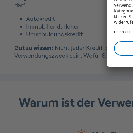
darf.
Verwendu
Kategorie
klicken S
Autokredit
widerruf
Immobiliendarlehen
Datenschut
Umschuldungskredit
Gut zu wissen:
Nicht jeder Kredit ist zweckg
Verwendungszweck sein. Wofür Sie das Geld
Warum ist der Verw