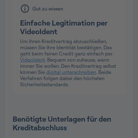
Gut zu wissen
Einfache Legitimation per
VideoIdent
Um Ihren Kreditvertrag abzuschließen,
müssen Sie Ihre Identität bestätigen. Das
geht beim fairen Credit ganz einfach per
VideoIdent
. Bequem von zuhause, wann
immer Sie wollen. Den Kreditvertrag selbst
können Sie
digital unterschreiben
. Beide
Verfahren folgen dabei den höchsten
Sicherheitsstandards.
Benötigte Unterlagen für den
Kreditabschluss