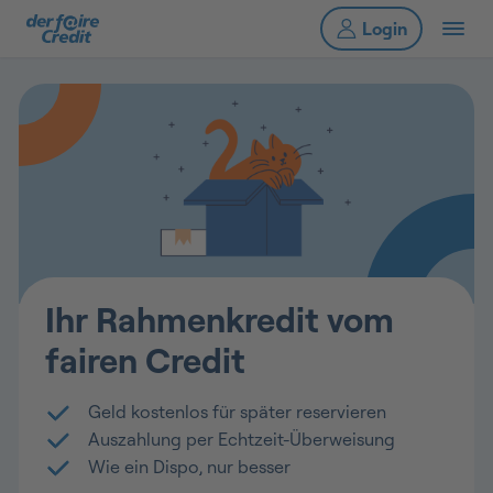
Ihr Rahmenkredit vom
fairen Credit
Geld kostenlos für später reservieren
Auszahlung per Echtzeit-Überweisung
Wie ein Dispo, nur besser