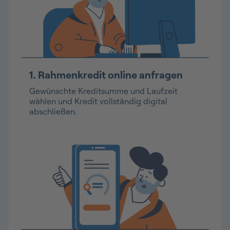
1.
Rahmenkredit online anfragen
Gewünschte Kreditsumme und Laufzeit
wählen und Kredit vollständig digital
abschließen.