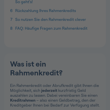
So geht’s!
6
Rückzahlung Ihres Rahmenkredits
7
So nutzen Sie den Rahmenkredit clever
8
FAQ: Häufige Fragen zum Rahmenkredit
Was ist ein
Rahmenkredit?
Ein Rahmenkredit oder Abrufkredit gibt Ihnen die
Möglichkeit, sich
jederzeit
kurzfristig Geld
auszahlen zu lassen. Dabei vereinbaren Sie einen
Kreditrahmen
– also einen Geldbetrag, den der
Kreditgeber Ihnen bei Bedarf zur Verfügung stellt.