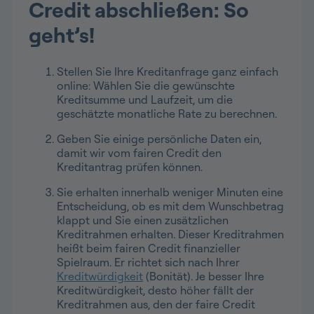
Credit abschließen: So
geht’s!
Stellen Sie Ihre Kreditanfrage ganz einfach
online: Wählen Sie die gewünschte
Kreditsumme und Laufzeit, um die
geschätzte monatliche Rate zu berechnen.
Geben Sie einige persönliche Daten ein,
damit wir vom fairen Credit den
Kreditantrag prüfen können.
Sie erhalten innerhalb weniger Minuten eine
Entscheidung, ob es mit dem Wunschbetrag
klappt und Sie einen zusätzlichen
Kreditrahmen erhalten. Dieser Kreditrahmen
heißt beim fairen Credit finanzieller
Spielraum. Er richtet sich nach Ihrer
Kreditwürdigkeit
(Bonität). Je besser Ihre
Kreditwürdigkeit, desto höher fällt der
Kreditrahmen aus, den der faire Credit