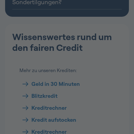
Sondertilgungen?
Wissenswertes rund um
den fairen Credit
Mehr zu unseren Krediten:
Geld in 30 Minuten
Blitzkredit
Kreditrechner
Kredit aufstocken
Kreditrechner