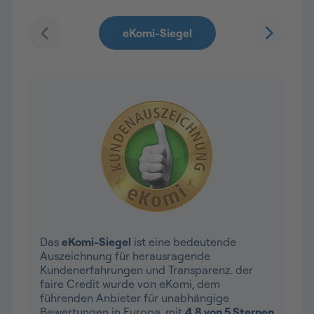
Das
eKomi-Siegel
ist eine bedeutende
Auszeichnung für herausragende
Kundenerfahrungen und Transparenz. der
faire Credit wurde von eKomi, dem
führenden Anbieter für unabhängige
Bewertungen in Europa, mit
4,8 von 5 Sternen