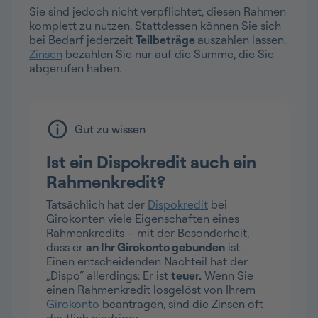
Sie sind jedoch nicht verpflichtet, diesen Rahmen
komplett zu nutzen. Stattdessen können Sie sich
bei Bedarf jederzeit
Teilbeträge
auszahlen lassen.
Zinsen
bezahlen Sie nur auf die Summe, die Sie
abgerufen haben.
Gut zu wissen
Ist ein Dispokredit auch ein
Rahmenkredit?
Tatsächlich hat der
Dispokredit
bei
Girokonten viele Eigenschaften eines
Rahmenkredits – mit der Besonderheit,
dass er
an Ihr Girokonto gebunden
ist.
Einen entscheidenden Nachteil hat der
„Dispo“ allerdings: Er ist
teuer.
Wenn Sie
einen Rahmenkredit losgelöst von Ihrem
Girokonto
beantragen, sind die Zinsen oft