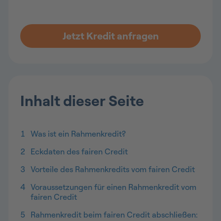
Jetzt Kredit anfragen
Inhalt dieser Seite
1
Was ist ein Rahmenkredit?
2
Eckdaten des fairen Credit
3
Vorteile des Rahmenkredits vom fairen Credit
4
Voraussetzungen für einen Rahmenkredit vom
fairen Credit
5
Rahmenkredit beim fairen Credit abschließen: