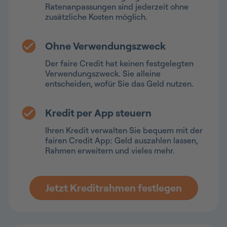
Ratenanpassungen sind jederzeit ohne
zusätzliche Kosten möglich.
Ohne Verwendungszweck
Der faire Credit hat keinen festgelegten
Verwendungszweck. Sie alleine
entscheiden, wofür Sie das Geld nutzen.
Kredit per App steuern
Ihren Kredit verwalten Sie bequem mit der
fairen Credit App: Geld auszahlen lassen,
Rahmen erweitern und vieles mehr.
Jetzt Kreditrahmen festlegen