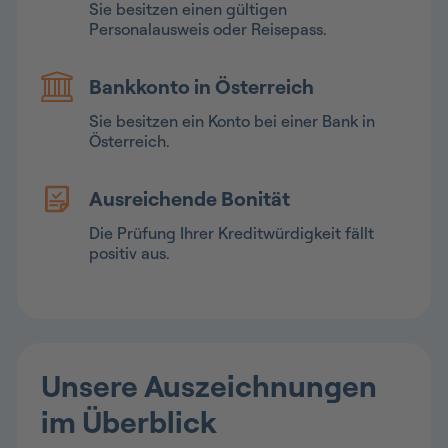
Sie besitzen einen gültigen
Personalausweis oder Reisepass.
Bankkonto in Österreich
Sie besitzen ein Konto bei einer Bank in
Österreich.
Ausreichende Bonität
Die Prüfung Ihrer Kreditwürdigkeit fällt
positiv aus.
Unsere Auszeichnungen
im Überblick