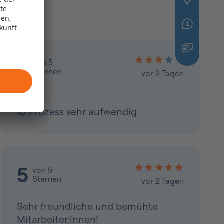
te
men,
ukunft