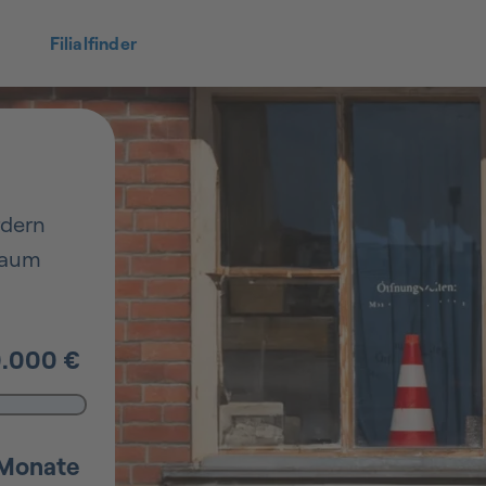
Filialfinder
rdern
lraum