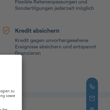
Flexible Ratenanpassungen und
Sondertilgungen jederzeit möglich
Kredit absichern
Kredit gegen unvorhergesehene
Ereignisse absichern und entspannt
finanzieren
logien zu
ung sowie
e der