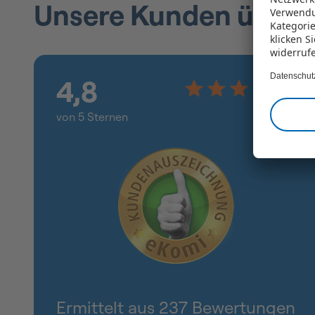
Unsere Kunden über 
Verwendu
Kategorie
klicken S
widerruf
Datenschut