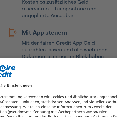
Kostenlos zusätzliches Geld
reservieren – für spontane und
ungeplante Ausgaben
Mit App steuern
Mit der fairen Credit App Geld
auszahlen lassen und alle wichtigen
Dokumente immer im Blick haben
Spielraum sichern
äre-Einstellungen
r Zustimmung verwenden wir Cookies und ähnliche Trackingtechno
ünschten Funktionen, statistischen Analysen, individueller Werb
tenmessung. Wir teilen einzelne Informationen zum Zwecke der
kation (pseudonyme Kennung) mit Werbepartnern wie sozialen
en.
Durch Bestätigung des Buttons „Alles akzeptieren“ stimmen Si